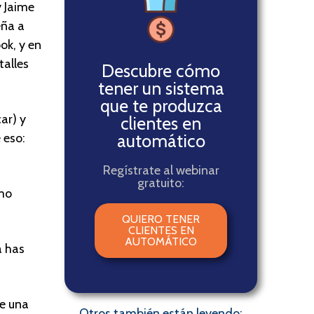
y Jaime
eña a
ok, y en
talles
Descubre cómo
tener un sistema
que te produzca
ar) y
clientes en
automático
 eso:
Regístrate al webinar
gratuito:
ómo
QUIERO TENER
CLIENTES EN
AUTOMÁTICO
a has
e una
Otros también están leyendo: