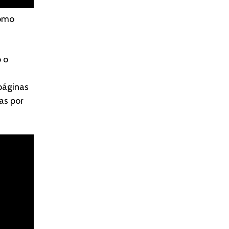
cómo
 o
páginas
as por